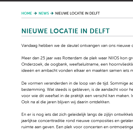
HOME
NEWS
NIEUWE LOCATIE IN DELFT
NIEUWE LOCATIE IN DELFT
Vandaag hebben we de sleutel ontvangen van ons nieuwe o
Meer dan 25 jaar was Rotterdam de plek waar NIIOS kon gro
Onderzoek, de oogbank, weefseluitname, een hoornvliesklini
ideeën en ambacht vonden elkaar en maakten samen iets mo
De vormen veranderden in de loop van de tijd. Sommige ac
bestemming. Wat steeds is gebleven, is de aandacht voor
voor wie dit weefsel in de praktijk een verschil kan maken. In
Ook na al die jaren blijven wij daarin ontdekken.
En er is nog iets dat zich geleidelijk langs de zijlijn ontwi
jaarlijkse concerttraditie rond nieuwe composities en getal
ruimte aan geven. Een plek voor concerten en ontmoetinge