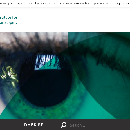
rove your experience. By continuing to browse our website you are agreeing to our
DMEK BP