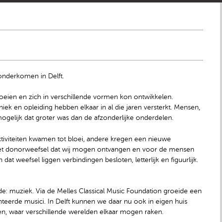
nderkomen in Delft.
eien en zich in verschillende vormen kon ontwikkelen.
ek en opleiding hebben elkaar in al die jaren versterkt. Mensen,
gelijk dat groter was dan de afzonderlijke onderdelen.
tiviteiten kwamen tot bloei, andere kregen een nieuwe
 het donorweefsel dat wij mogen ontvangen en voor de mensen
 dat weefsel liggen verbindingen besloten, letterlijk en figuurlijk.
kkelde: muziek. Via de Melles Classical Music Foundation groeide een
enteerde musici. In Delft kunnen we daar nu ook in eigen huis
n, waar verschillende werelden elkaar mogen raken.