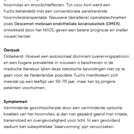
hoornvlies en strooilichteffecten. Tot voor kort werd een
Fuchs behandeld met een conventionele penetrerende
hoornvliestranspantatie. Nieuwere (lamellaire) operatietechnieken
zoals
Descemet mebraan endotheliale keratoplastiek (DMEK)
,
ontwikkeld door het NIIOS, geven een betere prognose en sneller
visueel herstel.
Oorzaak
Onbekend. Hoewel een autosomaal dominant overervingspatroon
en een hogere prevalentie in vrouwen is beschreven in de
medische literatuur lijken deze statistische bevindingen niet op te
gaan voor de Nederlandse populatie. Fuchs manifesteert zich
meestal op een leeftijd van 50-70 jaar, maar kan bij jongere
patiënten voorkomen.
Symptomen
Verminderde gezichtsscherpte door een verminderde optische
kwaliteit van het hoornvlies, al dan niet gepaard gaand met irritatie,
tranenvloed en overgevoeligheid voor licht. In een gevorderd
stadium kan subepitheliale ‘blaarvorming’ pijn veroorzaken.