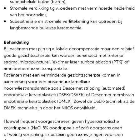
subepitheliale bullae (blaren);
Stromale verdikking t.g.v. oedeem met verminderde helderheid
van het hoornvlies;
Subepitheliale en stromale verlittekening kan optreden bij
langbestaande bulleuze keratopathie.
Behandeling
Bij patiënten met pijn t.g.v. lokale decompensatie maar een relatief
goede gezichtsscherpte kan worden behandeld met ‘anterior
stromal micropuncture’, ‘excimer laser surface ablation (PTK)’ of
amnionmembraan transplantatie.
Patiënten met een verminderde gezichtsscherpte komen in
aanmerking voor een posterieure lamellaire
hoornvliestransplantatie zoals Descemet stripping (automated)
endotheliale keratoplastiek (DSEK/DSAEK) of Descemet membraan
endotheliale keratoplastiek (DMEK). Zowel de DSEK-techniek als de
DMEK-techniek zijn door het NIIOS ontwikkeld.
Hoewel frequent voorgeschreven geven hyperosmotische
zoutdruppels (NaCl 5% oogdruppels of zalf) doorgaans geen
of weinig verlichting. Er bestaan geen aanwijzingen voor een