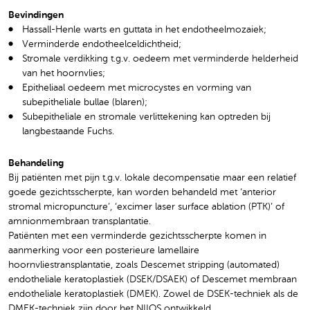
Bevindingen
Hassall-Henle warts en guttata in het endotheelmozaiek;
Verminderde endotheelceldichtheid;
Stromale verdikking t.g.v. oedeem met verminderde helderheid
van het hoornvlies;
Epitheliaal oedeem met microcystes en vorming van
subepitheliale bullae (blaren);
Subepitheliale en stromale verlittekening kan optreden bij
langbestaande Fuchs.
Behandeling
Bij patiënten met pijn t.g.v. lokale decompensatie maar een relatief
goede gezichtsscherpte, kan worden behandeld met ‘anterior
stromal micropuncture’, ‘excimer laser surface ablation (PTK)’ of
amnionmembraan transplantatie.
Patiënten met een verminderde gezichtsscherpte komen in
aanmerking voor een posterieure lamellaire
hoornvliestransplantatie, zoals Descemet stripping (automated)
endotheliale keratoplastiek (DSEK/DSAEK) of Descemet membraan
endotheliale keratoplastiek (DMEK). Zowel de DSEK-techniek als de
DMEK-techniek zijn door het NIIOS ontwikkeld.