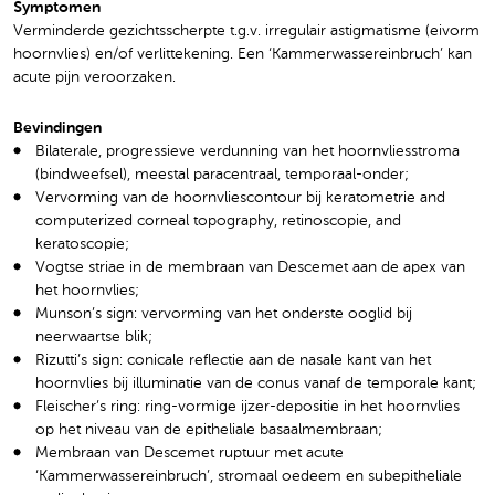
Symptomen
Verminderde gezichtsscherpte t.g.v. irregulair astigmatisme (eivorm
hoornvlies) en/of verlittekening. Een ‘Kammerwassereinbruch’ kan
acute pijn veroorzaken.
Bevindingen
Bilaterale, progressieve verdunning van het hoornvliesstroma
(bindweefsel), meestal paracentraal, temporaal-onder;
Vervorming van de hoornvliescontour bij keratometrie and
computerized corneal topography, retinoscopie, and
keratoscopie;
Vogtse striae in de membraan van Descemet aan de apex van
het hoornvlies;
Munson’s sign: vervorming van het onderste ooglid bij
neerwaartse blik;
Rizutti’s sign: conicale reflectie aan de nasale kant van het
hoornvlies bij illuminatie van de conus vanaf de temporale kant;
Fleischer’s ring: ring-vormige ijzer-depositie in het hoornvlies
op het niveau van de epitheliale basaalmembraan;
Membraan van Descemet ruptuur met acute
‘Kammerwassereinbruch’, stromaal oedeem en subepitheliale