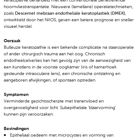
keratopathie behandeld met een conventionele penetrerende
hoornvliestranspantatie. Nieuwere (lamellaire) operatietechnieken,
zoals
Descemet mebraan endotheliale keratoplastiek (DMEK)
,
ontwikkeld door het NIIOS, geven een betere prognose en sneller
visueel herstel.
Oorzaak
Bulleuze keratopathie is een bekende complicatie na staaroperatie
of ander chirurgisch trauma aan het oog. Chronisch
endotheelcelverlies kan het gevolg zijn van de aanwezigheid van
een kunstlens in de voorste oogkamer (iris of kamerhoek
gesteunde intraoculaire lens), een chronische ontsteking en
aangeboren afwijkingen, of spontaan optreden.
Symptomen
Verminderde gezichtsscherpte met tranenvloed en
overgevoeligheid voor licht. Subepitheliale ‘blaarvorming’
kunnen pijn veroorzaken.
Bevindingen
Epitheliaal oedeem met microcystes en vorming van