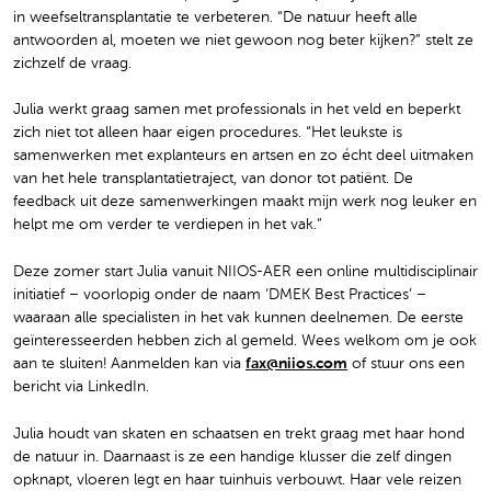
in weefseltransplantatie te verbeteren. “De natuur heeft alle
antwoorden al, moeten we niet gewoon nog beter kijken?” stelt ze
zichzelf de vraag.
Julia werkt graag samen met professionals in het veld en beperkt
zich niet tot alleen haar eigen procedures. “Het leukste is
samenwerken met explanteurs en artsen en zo écht deel uitmaken
van het hele transplantatietraject, van donor tot patiënt. De
feedback uit deze samenwerkingen maakt mijn werk nog leuker en
helpt me om verder te verdiepen in het vak.”
Deze zomer start Julia vanuit NIIOS-AER een online multidisciplinair
initiatief – voorlopig onder de naam ‘DMEK Best Practices’ –
waaraan alle specialisten in het vak kunnen deelnemen. De eerste
geïnteresseerden hebben zich al gemeld. Wees welkom om je ook
aan te sluiten! Aanmelden kan via
fax@niios.com
of stuur ons een
bericht via LinkedIn.
Julia houdt van skaten en schaatsen en trekt graag met haar hond
de natuur in. Daarnaast is ze een handige klusser die zelf dingen
opknapt, vloeren legt en haar tuinhuis verbouwt. Haar vele reizen