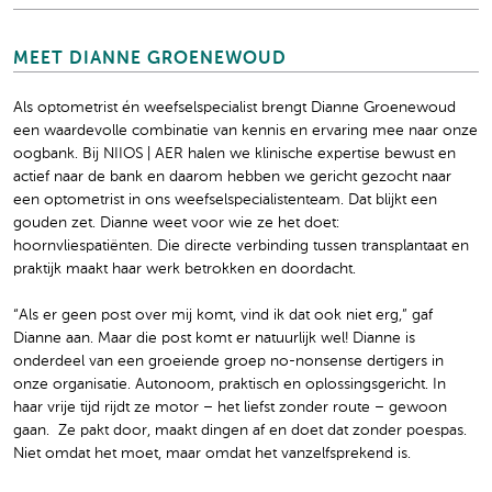
MEET DIANNE GROENEWOUD
Als optometrist én weefselspecialist brengt Dianne Groenewoud
een waardevolle combinatie van kennis en ervaring mee naar onze
oogbank. Bij NIIOS | AER halen we klinische expertise bewust en
actief naar de bank en daarom hebben we gericht gezocht naar
een optometrist in ons weefselspecialistenteam. Dat blijkt een
gouden zet. Dianne weet voor wie ze het doet:
hoornvliespatiënten. Die directe verbinding tussen transplantaat en
praktijk maakt haar werk betrokken en doordacht.
“Als er geen post over mij komt, vind ik dat ook niet erg,” gaf
Dianne aan. Maar die post komt er natuurlijk wel! Dianne is
onderdeel van een groeiende groep no-nonsense dertigers in
onze organisatie. Autonoom, praktisch en oplossingsgericht. In
haar vrije tijd rijdt ze motor – het liefst zonder route – gewoon
gaan. ️ Ze pakt door, maakt dingen af en doet dat zonder poespas.
Niet omdat het moet, maar omdat het vanzelfsprekend is.